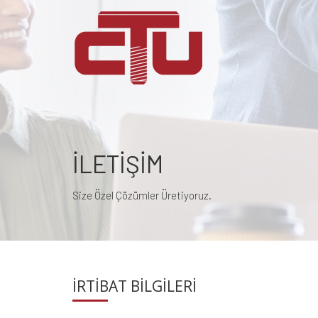
KIMYASAL
DÜBELLER
İLETİŞİM
ÇIVI
Size Özel Çözümler Üretiyoruz.
ÇAKMA
SISTEMLERI
İRTİBAT BİLGİLERİ
KESME
VE
TAŞLAMA