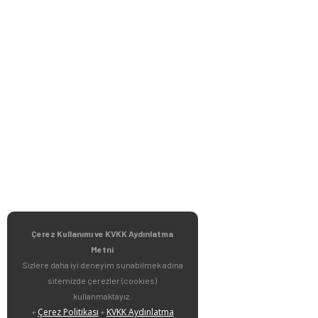
Çerez Kullanımı ve KVKK Aydınlatma
Metni
Sizlere daha iyi deneyim sunabilmek adına
sitemizde çerezler (cookies)
kullanmaktayız.
Çerez Politikası
KVKK Aydınlatma
+
+