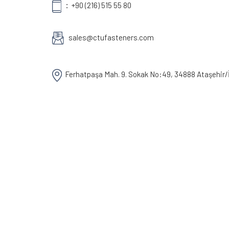
TAŞLARI
:
+90 (216) 515 55 80
sales@ctufasteners.com
ÇIVI
VE
DÜBELLER
Ferhatpaşa Mah. 9. Sokak No:49, 34888 Ataşehir/